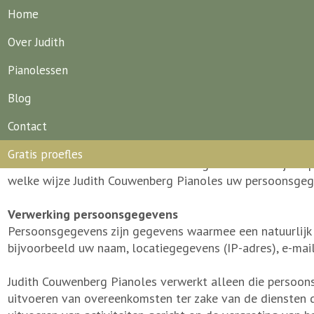
Home
Over Judith
Pianolessen
Privacyverklaring
Blog
Contact
Datum: juli 2018
Gratis proefles
In het kader van onze dienstverlening verwerken wij uw 
welke wijze Judith Couwenberg Pianoles uw persoonsgeg
Verwerking persoonsgegevens
Persoonsgegevens zijn gegevens waarmee een natuurlijk p
bijvoorbeeld uw naam, locatiegegevens (IP-adres), e-ma
Judith Couwenberg Pianoles verwerkt alleen die persoons
uitvoeren van overeenkomsten ter zake van de diensten d